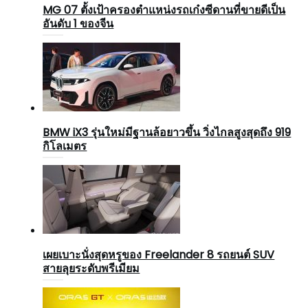
MG 07 ตั้งเป้าครองตำแหน่งรถเก๋งซีดานที่ขายดีเป็น
อันดับ 1 ของจีน
BMW iX3 รุ่นใหม่มีฐานล้อยาวขึ้น วิ่งไกลสูงสุดถึง 919
กิโลเมตร
เผยเบาะนั่งสุดหรูของ Freelander 8 รถยนต์ SUV
สายลุยระดับพรีเมียม