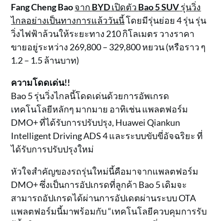
Fang Cheng Bao
จาก
BYD
เปิดตัว
Bao 5 SUV
รุ่นวิ่ง
ไกลอย่างเป็นทางการแล้ววันนี้
โดยมีรุ่นย่อย 4 รุ่น รุ่น
วิ่งไฟฟ้าล้วนให้ระยะทาง 210 กิโลเมตร วางราคา
ขายอยู่ระหว่าง 269,800 – 329,800 หยวน (หรือราว ๆ
1.2 – 1.5 ล้านบาท)
ความโดดเด่น!!
Bao 5 รุ่นวิ่งไกลนี้โดดเด่นด้วยการอัพเกรด
เทคโนโลยีหลักๆ มากมาย อาทิเช่น แพลตฟอร์ม
DMO+ ที่ได้รับการปรับปรุง, Huawei Qiankun
Intelligent Driving ADS 4 และระบบขับขี่อัจฉริยะ ที่
ได้รับการปรับปรุงใหม่
หัวใจสำคัญของรถรุ่นใหม่นี้คือมาจากแพลตฟอร์ม
DMO+ ซึ่งเป็นการอัปเกรดที่ลูกค้า Bao 5 เดิมจะ
สามารถอัปเกรดได้ผ่านการอัปเดตผ่านระบบ OTA
แพลตฟอร์มนี้มาพร้อมกับ “เทคโนโลยีควบคุมการรับ