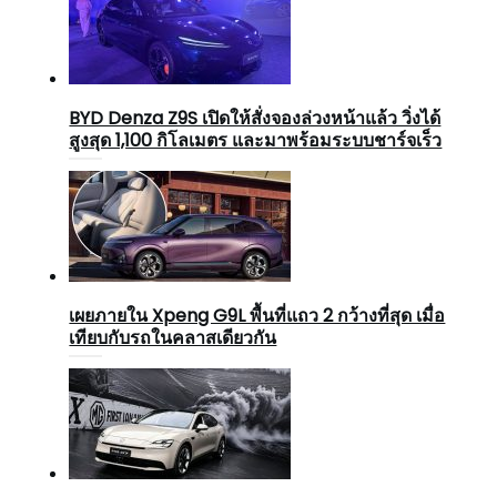
BYD Denza Z9S เปิดให้สั่งจองล่วงหน้าแล้ว วิ่งได้
สูงสุด 1,100 กิโลเมตร และมาพร้อมระบบชาร์จเร็ว
เผยภายใน Xpeng G9L พื้นที่แถว 2 กว้างที่สุด เมื่อ
เทียบกับรถในคลาสเดียวกัน