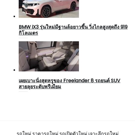
BMW iX3 รุ่นใหม่มีฐานล้อยาวขึ้น วิ่งไกลสูงสุดถึง 919
กิโลเมตร
เผยเบาะนั่งสุดหรูของ Freelander 8 รถยนต์ SUV
สายลุยระดับพรีเมียม
รถใหม่
ราคารถใหม่
รถเปิดตัวใหม่
เจาะลึกรถใหม่