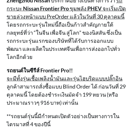
Zhengzhou Nissan
ประกาศอย่างเป็นทางการว่า
รถ
กระบะ
Nissan Frontier Pro
ขุมพลัง
PHEV
จะเริ่มเปิด
ขายล่วงหน้าแบบ PreOrder แล้วในวันที่ 30 ตุลาคมนี้
โดยรถกระบะรุ่นใหม่นี้ถือเป็นก้าวสำคัญภายใต้
กลยุทธ์ที่ว่า “ในจีน เพื่อจีน สู่โลก” ของนิสสัน ซึ่งเป็น
รถกระบะรุ่นแรกของบริษัทที่ได้รับการออกแบบ
พัฒนา และผลิตในประเทศจีนเพื่อการส่งออกไปทั่ว
โลกอีกด้วย
รถยนต์ในซีรีส์ Frontier Pro!!
จะมีทั้งรุ่นเชื้อเพลิงน้ำมันและรุ่นไฮบริดแบบปลั๊กอิน
ลูกค้าสามารถสั่งซื้อแบบ Blind Order ได้ ก่อนวันที่ 29
ตุลาคมนี้ โดยต้องชำระเงินมัดจำ 199 หยวน (หรือ
ประมาณราวๆ 916 บาท) เท่านั้น
**รถยนต์รุ่นนี้มีกำหนดเปิดตัวอย่างเป็นทางการใน
ไตรมาสที่ 4 ของปีนี้