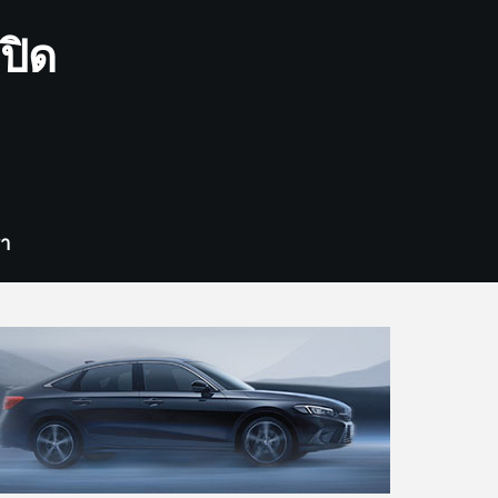
ปิด
รา