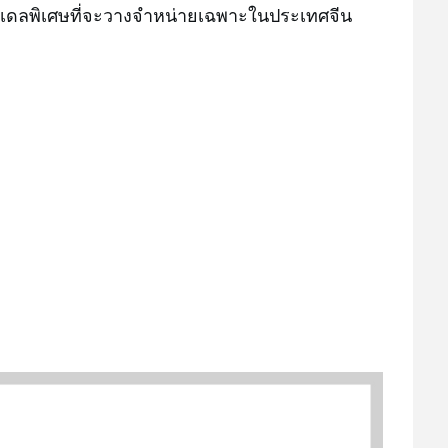
นโมเดลพิเศษที่จะวางจำหน่ายเฉพาะในประเทศจีน