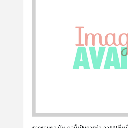
รากฐานของโมเดลนี้ เป็นการนำเอา N9 ซึ่งเ