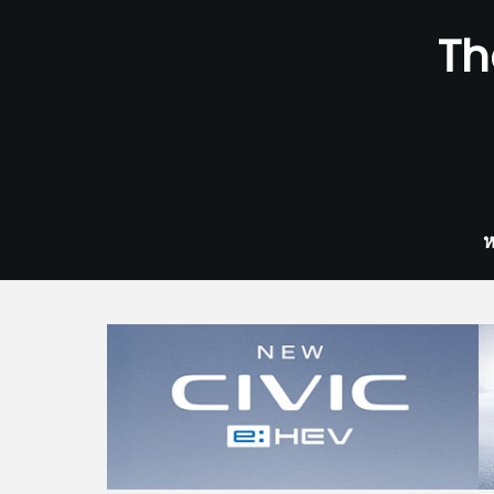
Skip
Th
to
content
ห