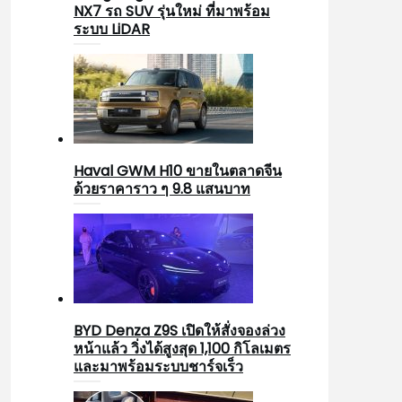
NX7 รถ SUV รุ่นใหม่ ที่มาพร้อม
ระบบ LiDAR
Haval GWM H10 ขายในตลาดจีน
ด้วยราคาราว ๆ 9.8 แสนบาท
BYD Denza Z9S เปิดให้สั่งจองล่วง
หน้าแล้ว วิ่งได้สูงสุด 1,100 กิโลเมตร
และมาพร้อมระบบชาร์จเร็ว