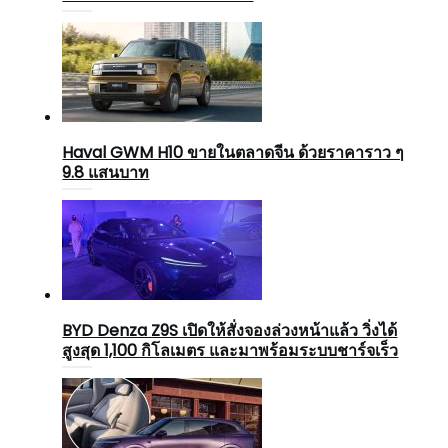
Haval GWM H10 ขายในตลาดจีน ด้วยราคาราว ๆ
9.8 แสนบาท
BYD Denza Z9S เปิดให้สั่งจองล่วงหน้าแล้ว วิ่งได้
สูงสุด 1,100 กิโลเมตร และมาพร้อมระบบชาร์จเร็ว