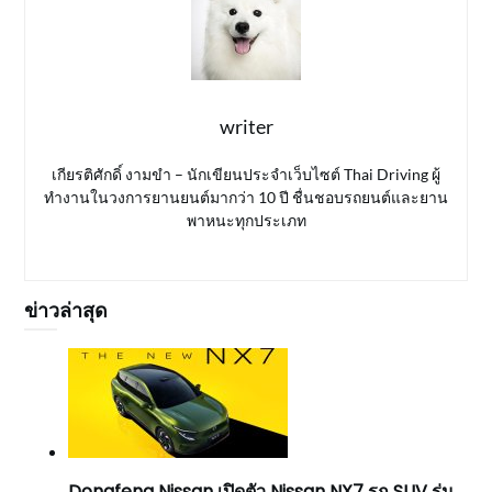
writer
เกียรติศักดิ์ งามขำ – นักเขียนประจำเว็บไซต์ Thai Driving ผู้
ทำงานในวงการยานยนต์มากว่า 10 ปี ชื่นชอบรถยนต์และยาน
พาหนะทุกประเภท
ข่าวล่าสุด
Dongfeng Nissan เปิดตัว Nissan NX7 รถ SUV รุ่น