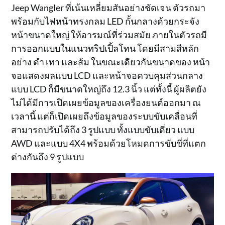
Jeep Wangler ที่เน้นเหลี่ยมสันอย่างชัดเจน ตัวรถมา
พร้อมกับไฟหน้าทรงกลม LED กั้นกลางด้วยกระจัง
หน้าขนาดใหญ่ ให้อารมณ์ที่ร่วมสมัย ภายในตัวรถมี
การออกแบบในแนวทริปเปิ้ลโทน โดยมีสามสีหลัก
อย่าง ดำ เทา และส้ม ในขณะเดียวกันขนาดของ หน้า
จอแสดงผลแบบ LCD และหน้าจอควบคุมส่วนกลาง
แบบ LCD ก็มีขนาดใหญ่ถึง 12.3 นิ้ว แต่ทั้งนี้ ผู้ผลิตยัง
ไม่ได้มีการเปิดเผยข้อมูลของเครื่องยนต์ออกมา ณ
เวลานี้ แต่ก็เปิดเผยถึงข้อมูลของระบบขับเคลื่อนที่
สามารถปรับได้ถึง 3 รูปแบบ ทั้งแบบขับเดี่ยว แบบ
AWD และแบบ 4X4 พร้อมด้วยโหมดการขับขี่ที่แตก
ต่างกันถึง 9 รูปแบบ