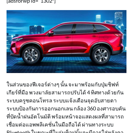
[adsforwp id=”1302″]
ในส่วนของฟีเจอร์ต่างๆ นั้น จะมาพร้อมกับปุ่มชิฟท์
เกียร์ที่มือ พวงมาลัยสามารถปรับได้ 4 ทิศทางด้วยกัน
ระบบครูซคอนโทรล ระบบแจ้งเตือนจุดอับสายตา
ระบบป้องกันการออกนอกเลน กล้อง 360 องศารอบคัน
ที่ปัดน้ำฝนอัตโนมัติ พร้อมหน้าจอแสดงผลที่สามารถ
เชื่อมต่อแอพพลิเคชั่นในมือถือได้ ผ่านทางระบบ
Bluetooth ในขณะที่ในรุ่นท็อปนั้นจะมีการใส่หลังคา