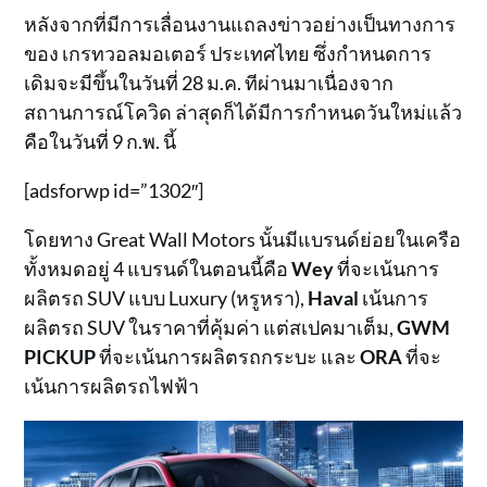
หลังจากที่มีการเลื่อนงานแถลงข่าวอย่างเป็นทางการ
ของ เกรทวอลมอเตอร์ ประเทศไทย ซึ่งกำหนดการ
เดิมจะมีขึ้นในวันที่ 28 ม.ค. ทีผ่านมาเนื่องจาก
สถานการณ์โควิด ล่าสุดก็ได้มีการกำหนดวันใหม่แล้ว
คือในวันที่ 9 ก.พ. นี้
[adsforwp id=”1302″]
โดยทาง Great Wall Motors นั้นมีแบรนด์ย่อยในเครือ
ทั้งหมดอยู่ 4 แบรนด์ในตอนนี้คือ
Wey
ที่จะเน้นการ
ผลิตรถ SUV แบบ Luxury (หรูหรา),
Haval
เน้นการ
ผลิตรถ SUV ในราคาที่คุ้มค่า แต่สเปคมาเต็ม,
GWM
PICKUP
ที่จะเน้นการผลิตรถกระบะ และ
ORA
ที่จะ
เน้นการผลิตรถไฟฟ้า