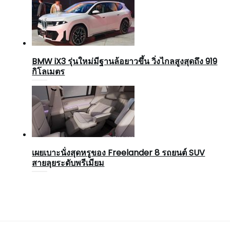
BMW iX3 รุ่นใหม่มีฐานล้อยาวขึ้น วิ่งไกลสูงสุดถึง 919
กิโลเมตร
เผยเบาะนั่งสุดหรูของ Freelander 8 รถยนต์ SUV
สายลุยระดับพรีเมียม