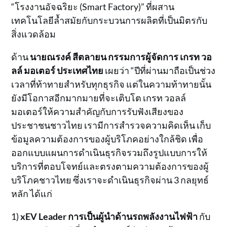
“โรงงานอัจฉริยะ (Smart Factory)” ที่ผสาน
เทคโนโลยีล้ำสมัยกับกระบวนการผลิตที่เป็นมิตรกับ
สิ่งแวดล้อม
ด้าน
นายณรงค์ สีตลายน กรรมการผู้จัดการ เกรท วอ
ลล์ มอเตอร์ ประเทศไทย
เผยว่า “ปีที่ผ่านมาถือเป็นช่วง
เวลาที่ท้าทายสำหรับทุกธุรกิจ แต่ในความท้าทายนั้น
ยังมีโอกาสอีกมากมายที่จะเติบโต เกรท วอลล์
มอเตอร์ให้ความสำคัญกับการรับฟังเสียงของ
ประชาชนชาวไทย เรามีการสำรวจความคิดเห็น เก็บ
ข้อมูลความต้องการของผู้บริโภคอย่างใกล้ชิด เพื่อ
ออกแบบแผนการดำเนินธุรกิจรวมถึงรูปแบบการให้
บริการที่ตอบโจทย์และตรงตามความต้องการของผู้
บริโภคชาวไทย ซึ่งเราจะดำเนินธุรกิจผ่าน 3 กลยุทธ์
หลัก ได้แก่
1)
xEV Leader
การเป็นผู้นำด้านรถพลังงานไฟฟ้า
กับ