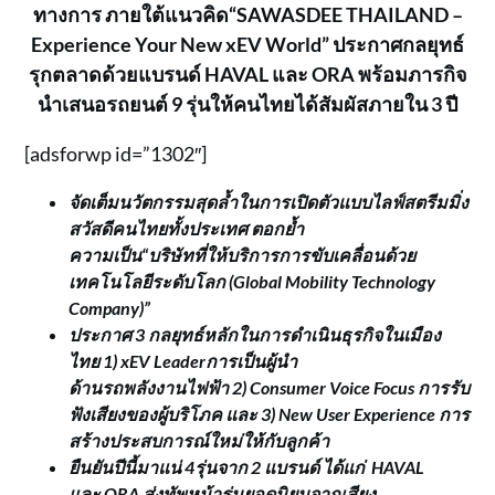
ทางการ ภายใต้แนวคิด
“SAWASDEE THAILAND
–
Experience Your New xEV World”
ประกาศกลยุทธ์
รุกตลาดด้วยแบรนด์
HAVAL
และ
ORA
พร้อมภารกิจ
นำเสนอรถยนต์
9
รุ่นให้คนไทยได้สัมผัสภายใน
3
ปี
[adsforwp id=”1302″]
จัดเต็มนวัตกรรมสุดล้ำในการเปิดตัวแบบไลฟ์สตรีมมิ่ง
สวัสดีคนไทยทั้งประเทศ
ตอกย้ำ
ความเป็น
“
บริษัทที่ให้บริการการขับเคลื่อนด้วย
เทคโนโลยีระดับโลก
(Global Mobility Technology
Company)
”
ประกาศ
3
กลยุทธ์หลัก
ในการดำเนินธุรกิจในเมือง
ไทย
1)
xEV Leader
การเป็นผู้นำ
ด้านรถพลังงานไฟฟ้า
2)
Consumer Voice Focus
การรับ
ฟังเสียงของผู้บริโภค
และ
3)
New
User
Experience
การ
สร้างประสบการณ์ใหม่ให้กับลูกค้า
ยืนยัน
ปีนี้มาแน่
4
รุ่นจาก
2
แบรนด์
ได้แก่
HAVAL
และ
ORA
ส่งทัพหน้ารุ่นยอดนิยมจากเสียง