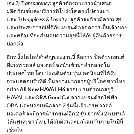
เอง 2)
Transparency:
ลูกค้าต้องการการนำเสนอ
ผลิตภัณฑ์และบริการที่โปร่งใส ตรงไปตรงมา
และ 3)
Happiness & Loyalty :
ลูกค้าจะต้องมีความสุข
และประสบการณ์ที่ดีกับแบรนด์ตลอดการเป็นเจ้าของ
และพร้อมที่จะส่งมอบความสุขนี้ให้กับผู้อื่นด้วยการ
บอกต่อ
อีกหนึ่งไฮไลท์สำคัญของงานนี้ คือการเปิดตัวรถยนต์
ที่เกรท วอลล์ มอเตอร์ จะนำเข้ามาทำตลาดใน
ประเทศไทย โดยประเดิมด้วยรุ่นยอดนิยมที่ได้รับ
กระแสตอบรับที่ดีเป็นอย่างมากจากผู้บริโภคชาวไทย
อย่าง
All New HAVAL H6
จากแบรนด์รถเอสยูวี
HAVAL และ
ORA Good Cat
จากแบรนด์รถไฟฟ้า
ORA และนอกเหนือจาก 2 รุ่นนี้แล้วเกรท วอลล์
มอเตอร์ จะมีการนำรถยนต์อีก 2 รุ่น จากทั้ง 2 แบรนด์
ให้แฟนๆ ชาวไทยได้สัมผัสและยลโฉมกันภายในปีนี้
เช่นกัน