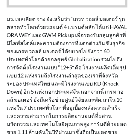
มร. เอลเลียต จาง ยังเสริมว่า “เกรท วอลล์ มอเตอร์ รุก
ตลาดทั่วโลกด้วยรถยนต์ 4 แบรนด์หลัก ได้แก่ HAVAL
ORA WEY และ GWM Pick up เพื่อรองรับกลุ่มลูกค้าที่
มีไลฟ์สไตล์และความต้องการที่แตกต่างกัน ซึ่งธุรกิจ
ของเกรท วอลล์ มอเตอร์ ได้ขยายไปยังกว่า 60
ประเทศทั่วโลกด้วยกลยุทธ์ Globalization รวมไปถึง
การจัดตั้งโรงงานแบบ “12+5″ คือ โรงงานผลิตเต็มรูป
แบบ 12 แห่งรวมถึงโรงงานล่าสุดของเราที่จังหวัด
ระยอง ประเทศไทย และมีโรงงานแบบ KD (Knock
Down) อีก 5 แห่งนอกประเทศจีน นอกจากนี้ เกรท วอ
ลล์ มอเตอร์ ยังมีเครือข่ายศูนย์วิจัยและพัฒนาใน 10
แห่งใน 7 ประเทศทั่วโลก ที่อยู่เบื้องหลังความสำเร็จ
และความสามารถในการผลิตยานยนต์ที่ผสาน
นวัตกรรมและเทคโนโลยีคุณภาพสูง การันตีด้วยยอด
ขาย 1.11 ล้านคันในปีที่ผ่านมา ซึ่งถือเป็นยอดขาย