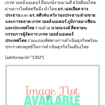
เกรท วอลล์ มอเตอร์ ถือฤกษ์งามยามดี สวัสดีคนไทย
ผ่านการไลฟ์สตรีมมิ่ง นำโดย
มร
.
เอลเลียต
จาง
ประธาน
และ
มร
.
สตีเฟ่น หวัง รองประธาน ฝ่ายขาย
และการตลาด เกรท วอลล์ มอเตอร์ ภูมิภาคอาเซียน
และประเทศไท
ย
ร่วมด้วย
นาย
ณรงค์ สีตลายน
กรรมการผู้จัดการ เกรท วอลล์ มอเตอร์
ประเทศไทย
ร่วมแถลงทิศทางการดำเนินธุรกิจพร้อม
ประกาศกลยุทธ์ในการดำเนินธุรกิจในเมืองไทย
[adsforwp id=”1302″]