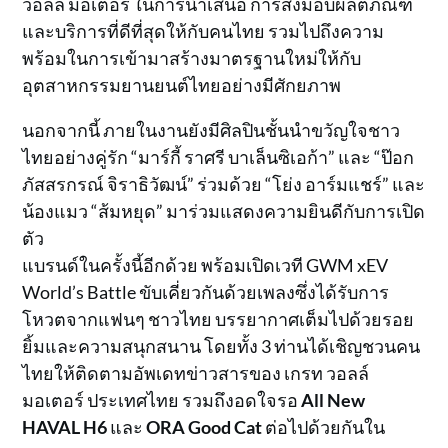
วอลล์ มอเตอร์ ในการนำเสนอ การส่งมอบผลิตภัณฑ์
และบริการที่ดีที่สุดให้กับคนไทย รวมไปถึงความ
พร้อมในการเข้ามาสร้างมาตรฐานใหม่ให้กับ
อุตสาหกรรมยานยนต์ไทยอย่างมีศักยภาพ
นอกจากนี้ ภายในงานยังมีศิลปินชั้นนำขวัญใจชาว
ไทยอย่างคู่รัก “มาร์กี้ ราศรี บาเล็นซิเอก้า” และ “ป๊อก
ภัสสรกรณ์ จิราธิวัฒน์” ร่วมด้วย “โย่ง อาร์มแชร์” และ
น้องแมว “ส้มหยุด” มาร่วมแสดงความยินดีกับการเปิด
ตัว
แบรนด์ในครั้งนี้อีกด้วย พร้อมเปิดเวที GWM xEV
World’s Battle ขับเคี่ยวกันด้วยเพลงซึ่งได้รับการ
โหวตจากแฟนๆ ชาวไทย บรรยากาศเต็มไปด้วยรอย
ยิ้มและความสนุกสนาน โดยทั้ง 3 ท่านได้เชิญชวนคน
ไทยให้ติดตามอัพเดทข่าวสารของ เกรท วอลล์
มอเตอร์ ประเทศไทย รวมถึงอดใจรอ
All New
HAVAL H6
และ
ORA Good Cat
ต่อไปด้วยกันใน