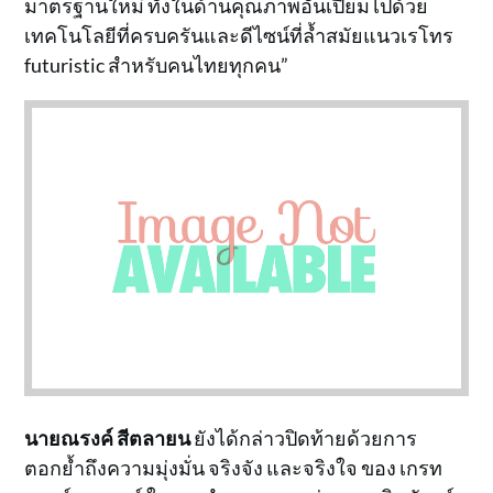
มาตรฐานใหม่ ทั้งในด้านคุณภาพอันเปี่ยมไปด้วย
เทคโนโลยีที่ครบครันและดีไซน์ที่ล้ำสมัยแนวเรโทร
futuristic สำหรับคนไทยทุกคน”
นายณรงค์ สีตลายน
ยังได้กล่าวปิดท้ายด้วยการ
ตอกย้ำถึงความมุ่งมั่น จริงจัง และจริงใจ ของ เกรท