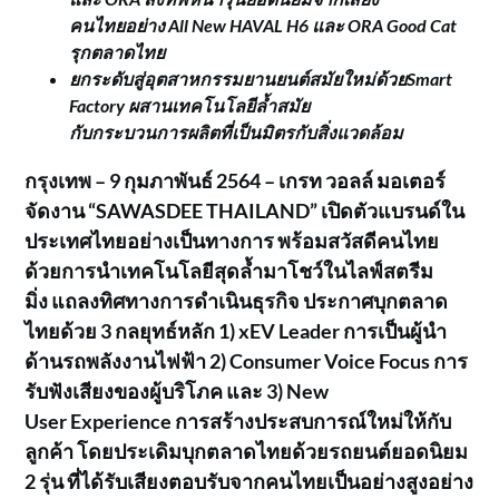
คนไทยอย่าง
All New HAVAL H6
และ
ORA Good Cat
รุกตลาดไทย
ยกระดับสู่อุตสาหกรรมยานยนต์สมัยใหม่ด้วย
Smart
Factory
ผสานเทคโนโลยีล้ำสมัย
กับกระบวนการผลิตที่เป็นมิตรกับสิ่งแวดล้อม
กรุงเทพ
–
9
กุมภาพันธ์
256
4
–
เกรท วอลล์ มอเตอร์
จัดงาน
“SAWASDEE THAILAND”
เปิดตัวแบรนด์ใน
ประเทศไทยอย่างเป็นทางการ พร้อมสวัสดีคนไทย
ด้วยการนำเทคโนโลยีสุดล้ำมาโชว์ในไลฟ์สตรีม
มิ่ง
แถลงทิศทางการดำเนินธุรกิจ
ประกาศบุกตลาด
ไทยด้วย
3
กลยุทธ์หลัก
1)
xEV Leader
การเป็นผู้นำ
ด้านรถพลังงานไฟฟ้า
2)
Consumer Voice Focus
การ
รับฟังเสียงของผู้บริโภค
และ
3)
New
User
Experience
การสร้างประสบการณ์ใหม่ให้กับ
ลูกค้า
โดยประเดิมบุกตลาดไทยด้วยรถยนต์ยอดนิยม
2
รุ่น ที่ได้รับเสียงตอบรับจากคนไทยเป็นอย่างสูงอย่าง