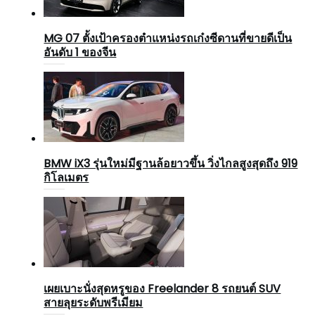
MG 07 ตั้งเป้าครองตำแหน่งรถเก๋งซีดานที่ขายดีเป็น
อันดับ 1 ของจีน
BMW iX3 รุ่นใหม่มีฐานล้อยาวขึ้น วิ่งไกลสูงสุดถึง 919
กิโลเมตร
เผยเบาะนั่งสุดหรูของ Freelander 8 รถยนต์ SUV
สายลุยระดับพรีเมียม