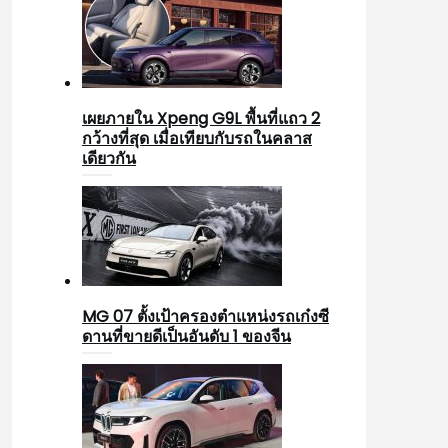
เผยภายใน Xpeng G9L พื้นที่แถว 2
กว้างที่สุด เมื่อเทียบกับรถในคลาส
เดียวกัน
MG 07 ตั้งเป้าครองตำแหน่งรถเก๋งซี
ดานที่ขายดีเป็นอันดับ 1 ของจีน