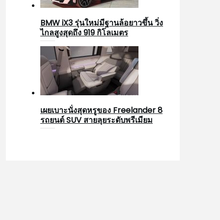
BMW iX3 รุ่นใหม่มีฐานล้อยาวขึ้น วิ่ง
ไกลสูงสุดถึง 919 กิโลเมตร
เผยเบาะนั่งสุดหรูของ Freelander 8
รถยนต์ SUV สายลุยระดับพรีเมียม