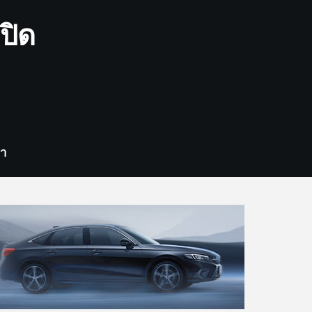
ปิด
รา