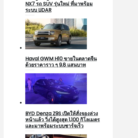
NX7 รถ SUV รุ่นใหม่ ที่มาพร้อม
ระบบ LiDAR
Haval GWM H10 ขายในตลาดจีน
ด้วยราคาราว ๆ 9.8 แสนบาท
BYD Denza Z9S เปิดให้สั่งจองล่วง
หน้าแล้ว วิ่งได้สูงสุด 1,100 กิโลเมตร
และมาพร้อมระบบชาร์จเร็ว