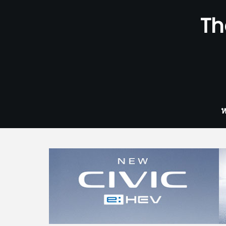
Skip
Th
to
content
ห