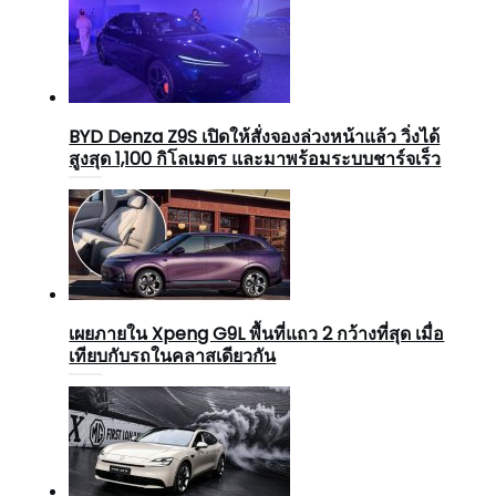
BYD Denza Z9S เปิดให้สั่งจองล่วงหน้าแล้ว วิ่งได้
สูงสุด 1,100 กิโลเมตร และมาพร้อมระบบชาร์จเร็ว
เผยภายใน Xpeng G9L พื้นที่แถว 2 กว้างที่สุด เมื่อ
เทียบกับรถในคลาสเดียวกัน