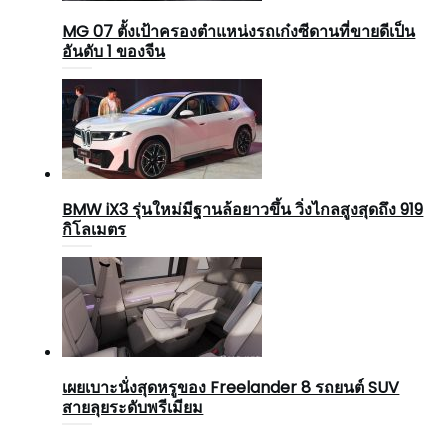
MG 07 ตั้งเป้าครองตำแหน่งรถเก๋งซีดานที่ขายดีเป็น
อันดับ 1 ของจีน
BMW iX3 รุ่นใหม่มีฐานล้อยาวขึ้น วิ่งไกลสูงสุดถึง 919
กิโลเมตร
เผยเบาะนั่งสุดหรูของ Freelander 8 รถยนต์ SUV
สายลุยระดับพรีเมียม