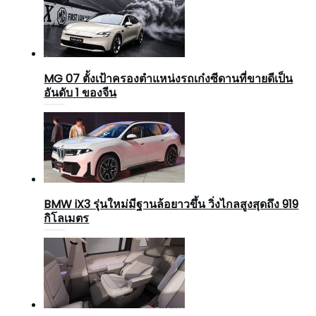
MG 07 ตั้งเป้าครองตำแหน่งรถเก๋งซีดานที่ขายดีเป็น
อันดับ 1 ของจีน
BMW iX3 รุ่นใหม่มีฐานล้อยาวขึ้น วิ่งไกลสูงสุดถึง 919
กิโลเมตร