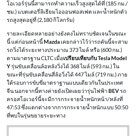
โอเวอร์รุ่นนี้สามารถทำความเร็วสูงสุดได้ที่ (185 กม./
ชม.) แบตเตอรี่ลิเธียมไอออนฟอสเฟต และน้ำหนักตัว
รถสูงสุดอยู่ที่ (2,180 กิโลกรัม)
รายละเอียดหลายอย่างยังคงไม่ทราบชัดเจนในขณะ
นี้ แต่ก่อนหน้านี้
Mazda
เคยกล่าวไว้ว่ารถคันนี้จะสาม
รถวิ่งได้ระยะทางประมาณ 373 ไมล์ หรือ (600 กม.)
ตามมาตรฐาน CLTC เมื่อ
เปรียบเทียบกับ Tesla Model
Y
รุ่นขับเคลื่อนล้อหลังวิ่งได้ 368 ไมล์ (593 กม.) ใน
ขณะที่รุ่นขับเคลื่อนสี่ล้อวิ่งได้ 447 ไมล์ (719 กม.) ภาย
ใต้รอบการขับขี่มาตราฐานแบบเดียวกันในประเทศ
จีน นอกจากนี้ทางค่ายยังเปิดเผยว่ารุ่นไฟฟ้า
BEV
รถ
ครอสโอเวอร์นี้จะมีการกระจายน้ำหนักหน้า/หลังที่
47:53 ซึ่งแตกต่างจากการกระจายน้ำหนักแบบ 50:50
ที่พบในรุ่นขยายระยะทาง