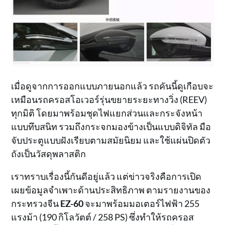
เมื่อดูจากการออกแบบภายนอกแล้ว รถคันนี้ดูเกือบจะ
เหมือนรถครอสโอเวอร์รุ่นขยายระยะทางวิ่ง (REEV)
ทุกมิติ โดยมาพร้อมชุดไฟแยกส่วนและกระจังหน้า
แบบทึบสนิท รวมถึงกระจกมองข้างเป็นแบบดิจิทัล มือ
จับประตูแบบฝังเรียบตามสมัยนิยม และใช้แผ่นปิดตัว
ถังเป็นวัสดุพลาสติก
เราทราบเรื่องนี้กันดีอยู่แล้ว แต่ข่าวจริงคือการเปิด
เผยข้อมูลจำเพาะด้านประสิทธิภาพ ตามรายงานของ
กระทรวงจีน
EZ-60
จะมาพร้อมมอเตอร์ไฟฟ้า 255
แรงม้า (190 กิโลวัตต์ / 258 PS) ซึ่งทำให้รถครอส