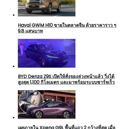
Haval GWM H10 ขายในตลาดจีน ด้วยราคาราว ๆ
9.8 แสนบาท
BYD Denza Z9S เปิดให้สั่งจองล่วงหน้าแล้ว วิ่งได้
สูงสุด 1,100 กิโลเมตร และมาพร้อมระบบชาร์จเร็ว
เผยภายใน Xpeng G9L พื้นที่แถว 2 กว้างที่สุด เมื่อ