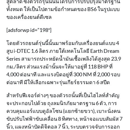
สู่ตลาด ซึ่งตัวรถรุ่นนี้นั้นได้รับการปรับปรุงมาตรฐาน
ทั้งหมด ให้เป็นไปตามข้อกำหนดของ BS6 ในรูปแบบ
ของเครื่องยนต์ดีเซล
[adsforwp id=”198″]
โดยตัวรถยนต์รุ่นนี้นั้นมาพร้อมกับเครื่องยนต์แบบ 4
สูบ i-DTEC 1.6 ลิตร ภายใต้เทคโนโลยี Earth Dream
Series สามารถประหยัดน้ำมันเชื้อเพลิงได้สูงสุด 23.9
กม./ลิตร ส่วนแรงม้านั้นจะให้มาอยู่ที่ 118 BHP ที่
4,000 ต่อนาที และแรงบิดอยู่ที่ 300 NM ที่ 2,000 รอบ
ต่อนาที มีให้เลือกเฉพาะรุ่นเกียร์ธรรมดา 6 สปีด
สำหรับฟีเจอร์ต่างๆ ของตัวรถนั้นที่เป็นไฮไลท์สำคัญ
จะประกอบไปด้วย ถุงลมนิรภัยมาตรฐาน 6 ตัว, การ
ควบคุมแอร์แบบดูอัลโซน (แยกซ้ายขวา), เบาะนั่งคน
ขับปรับไฟฟ้าขับเคลื่อน 8 ทิศทาง, หน้าจอแบบสัมผัส 7
นิ้ว, แผงหน้าปัดดิจิตอล 7 นิ้ว, ระบบตรวจจับการออก