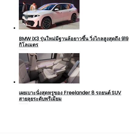
BMW iX3 รุ่นใหม่มีฐานล้อยาวขึ้น วิ่งไกลสูงสุดถึง 919
กิโลเมตร
เผยเบาะนั่งสุดหรูของ Freelander 8 รถยนต์ SUV
สายลุยระดับพรีเมียม