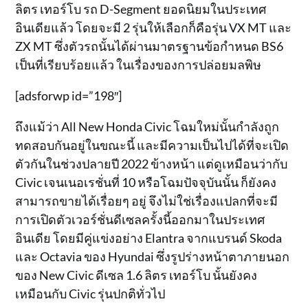
ลิตร เทอร์โบ รถ D-Segment ยอดนิยมในประเทศ
อินเดียแล้ว โดยจะมี 2 รุ่นให้เลือกก็คือรุ่น VX MT และ
ZX MT ซึ่งตัวรถนั้นได้ผ่านมาตรฐานข้อกำหนด BS6
เป็นที่เรียบร้อยแล้ว ในเรื่องของการปล่อยมลพิษ
[adsforwp id=”198″]
ถึงแม้ว่า All New Honda Civic โฉมใหม่นั้นกำลังถูก
ทดสอบกันอยู่ในขณะนี้ และมีความเป็นไปได้ที่จะเปิด
ตัวกันในช่วงปลายปี 2022 ข้างหน้า แต่ดูเหมือนว่ากับ
Civic เจนเนอเรชั่นที่ 10 หรือโฉมปัจจุบันนั้น ก็ยังคง
สามารถขายได้เรื่อยๆ อยู่ จึงไม่ใช่เรื่องแปลกที่จะมี
การเปิดตัวเวอร์ชั่นดีเซลครั้งนี้ออกมาในประเทศ
อินเดีย โดยมีคู่แข่งอย่าง Elantra จากแบรนด์ Skoda
และ Octavia ของ Hyundai ซึ่งรูปร่างหน้าตาภายนอก
ของ New Civic ดีเซล 1.6 ลิตร เทอร์โบ นั้นยังคง
เหมือนกับ Civic รุ่นปกติทั่วไป