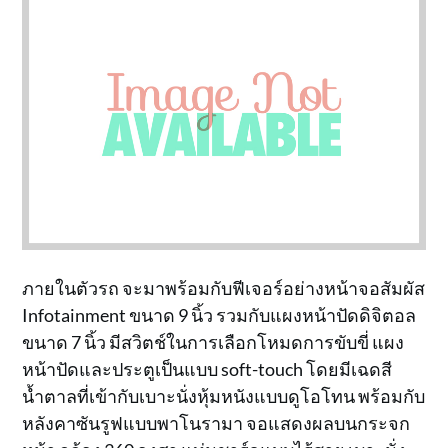
ภายในตัวรถ จะมาพร้อมกับฟีเจอร์อย่างหน้าจอสัมผัส
Infotainment ขนาด 9 นิ้ว รวมกับแผงหน้าปัดดิจิตอล
ขนาด 7 นิ้ว มีสวิตช์ในการเลือกโหมดการขับขี่ แผง
หน้าปัดและประตูเป็นแบบ soft-touch โดยมีเฉดสี
น้ำตาลที่เข้ากับเบาะนั่งหุ้มหนังแบบดูโอโทน พร้อมกับ
หลังคาซันรูฟแบบพาโนรามา จอแสดงผลบนกระจก