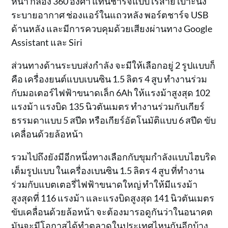
หน้า กล้อง 360 องศา แท่นชาร์จแบบไร้สาย เบาะนั่ง
ระบายอากาศ ช่องแอร์ในแถวหลัง พอร์ตชาร์จ USB
ด้านหลัง และมีการควบคุมด้วยเสียงผ่านทาง Google
Assistant และ Siri
ส่วนทางด้านระบบส่งกำลัง จะมีให้เลือกอยู่ 2 รูปแบบก็
คือ เครื่องยนต์แบบเบนซิน 1.5 ลิตร 4 สูบ ทำงานร่วม
กับมอเตอร์ไฟฟ้าขนาดเล็ก 6Ah ให้แรงม้าสูงสุด 102
แรงม้า แรงบิด 135 นิวตันเมตร ทำงานร่วมกับเกียร์
ธรรมดาแบบ 5 สปีด หรือเกียร์อัตโนมัติแบบ 6 สปีด ขับ
เคลื่อนด้วยล้อหน้า
รวมไปถึงยังมีอีกหนึ่งทางเลือกกับขุมกำลังแบบไฮบริด
เต็มรูปแบบ ในเครื่องเบนซิน 1.5 ลิตร 4 สูบ ที่ทำงาน
ร่วมกับแบตเตอรี่ไฟฟ้าขนาดใหญ่ ทำให้มีแรงม้า
สูงสุดที่ 116 แรงม้า และแรงบิดสูงสุด 141 นิวตันเมตร
ขับเคลื่อนด้วยล้อหน้า จะต้องมารอดูกันว่าในอนาคต
มันจะมีโอกาสได้ทำตลาดในประเทศไหนกันอีกบ้าง