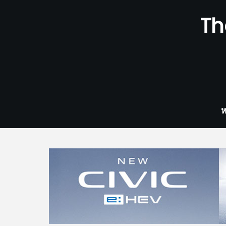
Skip
Th
to
content
ห