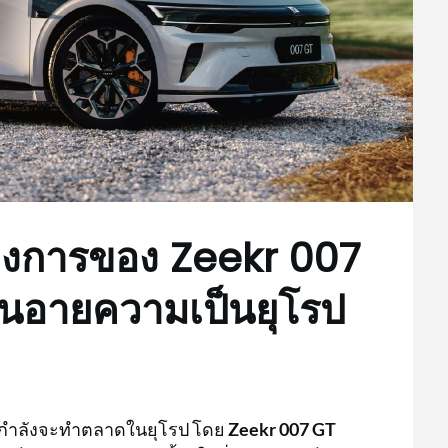
างการของ Zeekr 007
นอายความเป็นยุโรป
ี่กำลังจะทำตลาดในยุโรป โดย
Zeekr 007 GT