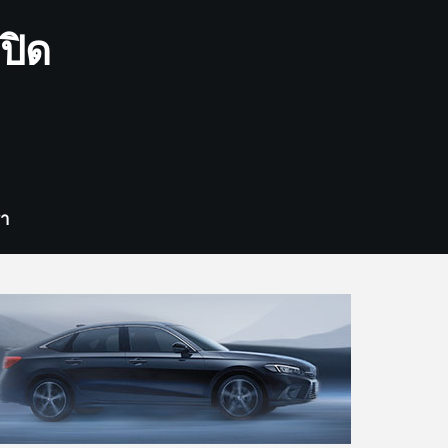
ปิด
รา