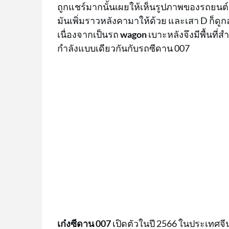
ถูกแชร์มากนั้นเผยให้เห็นรูปภาพของรถยนต
มันเพิ่มราวหลังคามาให้ด้วย และเสา D ก็ดู
เนื่องจากเป็นรถ
wagon
เบาะหลังจึงมีพื้นที
กำลังแบบเดียวกันกับรถซีดาน 007
เก๋งซีดาน 007
เปิดตัวในปี 2566 ในประเทศจีน