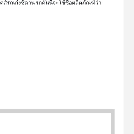
์รถเก๋งซีดาน รถคันนี้จะใช้ชื่อผลิตภัณฑ์ว่า