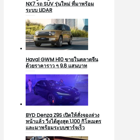
NX7 รถ SUV รุ่นใหม่ ที่มาพร้อม
ระบบ LiDAR
Haval GWM H10 ขายในตลาดจีน
ด้วยราคาราว ๆ 9.8 แสนบาท
BYD Denza Z9S เปิดให้สั่งจองล่วง
หน้าแล้ว วิ่งได้สูงสุด 1,100 กิโลเมตร
และมาพร้อมระบบชาร์จเร็ว