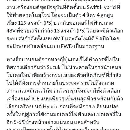
งานเครื่องยนต์ชุดปัจจุบันที่ติดตั้งบน Swift Hybrid ที่
ใช้ทำตลาดในยุโรป โดยจะเป็นตัว 4 ลิตร 4 ลูกสูบ
เรียง 129 แรงม้า (PS) บวกกับมอเตอร์ไฟฟ้าขนาด
48V ที่ช่วยเสริมกำลัง 13 แรงม้า (PS) โดยจะมีตัวเลือก
ระบบส่งกำลังทั้งแบบ 6MT และอัตโนมัติ 6 สปีด โดย
จะมีระบบขับเคลื่อนแบบ FWD เป็นมาตรฐาน
ทางสื่อยานยนต์จากทางญี่ปุ่นเอง ก็ได้ทำการชี้ไปใน
ทิศทางเดียวกันว่า Suzuki ไม่น่าพลาดในการนำเสนอ
โมเดลใหม่ เพื่อสร้างกระแสของตัวผลิตภัณฑ์ที่กำลัง
ไปได้ดีทั้งการจำหน่ายในประเทศ รวมไปถึงตลาด
สากล และมีแนวโน้มว่าตัวรถรุ่นใหม่จะมีทั้งตัวเลือก
เครื่องยนต์ ICE แบบเพียวๆ เป็นรุ่นสุดท้าย พร้อมกับตัว
เลือกเครื่องยนต์ Hybrid ก่อนที่จะมีการเปลี่ยนแปลง
ครั้งใหญ่สู่การใช้งานมอเตอร์ไฟฟ้าและแบตเตอรี่ใน
อีก 5-6 ปีข้างหน้าอย่างแน่นอน และสำหรับ
ประเทศไทยเราเองนั้น ก็ไม่น่าพลาดในการทำตลาด