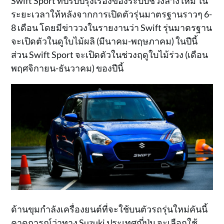
Swift Sport ที่ปรับปรุงเรื่องของระบบช่วงล่างใหม่ ใน
ระยะเวลาให้หลังจากการเปิดตัวรุ่นมาตรฐานราวๆ 6-
8 เดือน โดยมีข่าววงในรายงานว่า Swift รุ่นมาตรฐาน
จะเปิดตัวในดูใบไม้ผลิ (มีนาคม-พฤษภาคม) ในปีนี้
ส่วน Swift Sport จะเปิดตัวในช่วงฤดูใบไม้ร่วง (เดือน
พฤศจิกายน-ธันวาคม) ของปีนี้
ด้านขุมกำลังเครื่องยนต์ที่จะใช้บนตัวรถรุ่นใหม่คันนี้
คาดการณ์ว่าทาง Suzuki ประเทศญี่ปุ่น จะเลือกใช้