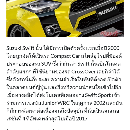
Suzuki Swift นั้น ได้มีการเปิดตัวครั้งแรกเมื่อปี 2000
โดยถูกจัดให้เป็นรถ Compact Car สไตล์ยุโรปที่มีองค์
ประกอบของรถ SUV ซึ่งว่ากันว่า Swift นั้นเป็นโมเดล
ลำดับแรกๆ ที่ใช้นิยามของรถ CrossOver เลยก็ว่าได้
ซึ่งตัวรถนั้นก็ประสบความสำเร็จในทันทีตั้งอต่เปิดตัว
ในตลาดยนต์ญี่ปุ่น และยิ่งทวีความน่าสนใจเข้าไปอีก
เมื่อทางผลิตได้ส่งโมเดลพิเศษอย่าง Swift Sport เข้า
ร่วมการแข่งขัน Junior WRC ในฤดูกาล 2002 และมัน
ก็มีการพัฒนาต่อเนื่องจนถึงปัจจุบัน ที่นับเป็นเจนเนอ
เรชั่นที่ 4 ที่อัพเดทล่าสุดไปเมื่อปี 2017