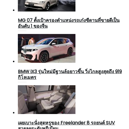
MG 07 ตั้งเป้าครองตำแหน่งรถเก๋งซีดานที่ขายดีเป็น
อันดับ 1 ของจีน
BMW iX3 รุ่นใหม่มีฐานล้อยาวขึ้น วิ่งไกลสูงสุดถึง 919
กิโลเมตร
เผยเบาะนั่งสุดหรูของ Freelander 8 รถยนต์ SUV
สายลุยระดับพรีเมียม