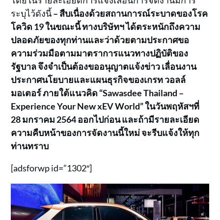
ระบุไว้ดังนี้
– สืบเนื่องด้วยสถานการณ์ระบาดของโรค
โควิด 19 ในขณะนี้ ทางบริษัทฯ ได้ตระหนักถึงความ
ปลอดภัยของทุกท่านและว่าด้วยตามประกาศขอ
ความร่วมมือตามมาตราการแนวทางปฏิบัติของ
รัฐบาล จึงจำเป็นต้องขออนุญาตแจ้งข่าว เลื่อนงาน
ประกาศนโยบายและแผนธุรกิจของเกรท วอลล์
มอเตอร์ ภายใต้แนวคิด “Sawasdee Thailand –
Experience Your New xEV World” ในวันพฤหัสฯที่
28 มกราคม 2564 ออกไปก่อน และถ้ามีรายละเอียด
ความคืบหน้าของการจัดงานนี้ใหม่ จะรีบแจ้งให้ทุก
ท่านทราบ
[adsforwp id=”1302″]