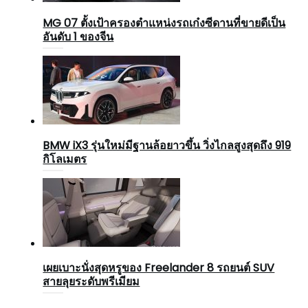
MG 07 ตั้งเป้าครองตำแหน่งรถเก๋งซีดานที่ขายดีเป็น
อันดับ 1 ของจีน
BMW iX3 รุ่นใหม่มีฐานล้อยาวขึ้น วิ่งไกลสูงสุดถึง 919
กิโลเมตร
เผยเบาะนั่งสุดหรูของ Freelander 8 รถยนต์ SUV
สายลุยระดับพรีเมียม