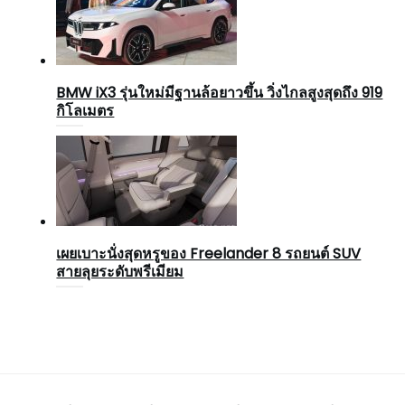
BMW iX3 รุ่นใหม่มีฐานล้อยาวขึ้น วิ่งไกลสูงสุดถึง 919
กิโลเมตร
เผยเบาะนั่งสุดหรูของ Freelander 8 รถยนต์ SUV
สายลุยระดับพรีเมียม