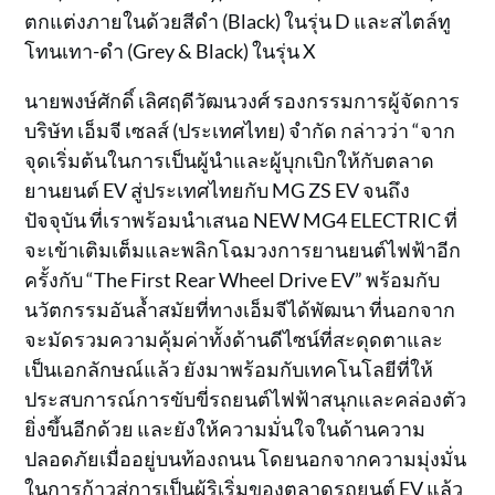
ตกแต่งภายในด้วยสีดำ (Black) ในรุ่น D และสไตล์ทู
โทนเทา-ดำ (Grey & Black) ในรุ่น X
นายพงษ์ศักดิ์ เลิศฤดีวัฒนวงศ์ รองกรรมการผู้จัดการ
บริษัท เอ็มจี เซลส์ (ประเทศไทย) จำกัด กล่าวว่า “จาก
จุดเริ่มต้นในการเป็นผู้นำและผู้บุกเบิกให้กับตลาด
ยานยนต์ EV สู่ประเทศไทยกับ MG ZS EV จนถึง
ปัจจุบัน ที่เราพร้อมนำเสนอ NEW MG4 ELECTRIC ที่
จะเข้าเติมเต็มและพลิกโฉมวงการยานยนต์ไฟฟ้าอีก
ครั้งกับ “The First Rear Wheel Drive EV” พร้อมกับ
นวัตกรรมอันล้ำสมัยที่ทางเอ็มจีได้พัฒนา ที่นอกจาก
จะมัดรวมความคุ้มค่าทั้งด้านดีไซน์ที่สะดุดตาและ
เป็นเอกลักษณ์แล้ว ยังมาพร้อมกับเทคโนโลยีที่ให้
ประสบการณ์การขับขี่รถยนต์ไฟฟ้าสนุกและคล่องตัว
ยิ่งขึ้นอีกด้วย และยังให้ความมั่นใจในด้านความ
ปลอดภัยเมื่ออยู่บนท้องถนน โดยนอกจากความมุ่งมั่น
ในการก้าวสู่การเป็นผู้ริเริ่มของตลาดรถยนต์ EV แล้ว