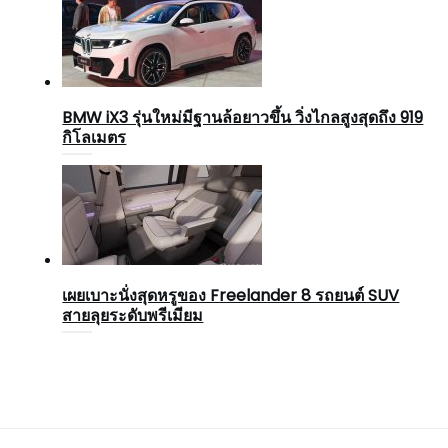
BMW iX3 รุ่นใหม่มีฐานล้อยาวขึ้น วิ่งไกลสูงสุดถึง 919
กิโลเมตร
เผยเบาะนั่งสุดหรูของ Freelander 8 รถยนต์ SUV
สายลุยระดับพรีเมียม