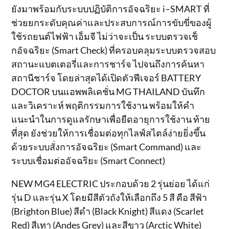
ยังมาพร้อมกับระบบปฏิบัติการอัจฉริยะ i–SMART ที่
ช่วยยกระดับคุณค่าและประสบการณ์การขับขี่ของผู้
ใช้รถยนต์ไฟฟ้า เอ็มจี ไม่ว่าจะเป็น ระบบตรวจเช็
กอัจฉริยะ (Smart Check) ที่ครอบคลุมระบบตรวจสอบ
สถานะแบตเตอรี่และการชาร์จ ไปจนถึงการค้นหา
สถานีชาร์จ โดยล่าสุดได้เปิดตัวฟีเจอร์ BATTERY
DOCTOR บนแอพพลิเคชั่น MG THAILAND บันทึก
และวิเคราะห์ พฤติกรรมการใช้งาน พร้อมให้คำ
แนะนำในการดูแลรักษาเพื่อยืดอายุการใช้งาน ท้าย
ที่สุด ยังช่วยให้การเชื่อมต่อทุกไลฟ์สไตล์ง่ายยิ่งขึ้น
ด้วยระบบสั่งการอัจฉริยะ (Smart Command) และ
ระบบเชื่อมต่ออัจฉริยะ (Smart Connect)
NEW MG4 ELECTRIC ประกอบด้วย 2 รุ่นย่อย ได้แก่
รุ่น D และรุ่น X โดยมีสีตัวถังให้เลือกถึง 5 สี คือ สีฟ้า
(Brighton Blue) สีดำ (Black Knight) สีแดง (Scarlet
Red) สีเทา (Andes Grey) และสีขาว (Arctic White)