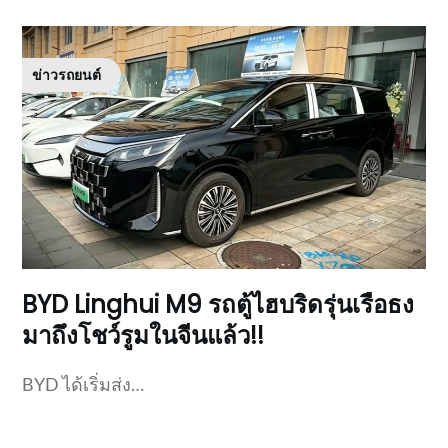
ข่าวรถยนต์
BYD Linghui M9 รถตู้ไฮบริดรุ่นเรือธง
มาถึงโชว์รูมในจีนแล้ว!!
BYD ได้เริ่มส่ง…