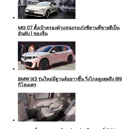
MG 07 ตั้งเป้าครองตำแหน่งรถเก๋งซีดานที่ขายดีเป็น
อันดับ 1 ของจีน
BMW iX3 รุ่นใหม่มีฐานล้อยาวขึ้น วิ่งไกลสูงสุดถึง 919
กิโลเมตร