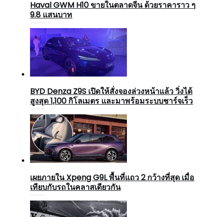
Haval GWM H10 ขายในตลาดจีน ด้วยราคาราว ๆ
9.8 แสนบาท
BYD Denza Z9S เปิดให้สั่งจองล่วงหน้าแล้ว วิ่งได้
สูงสุด 1,100 กิโลเมตร และมาพร้อมระบบชาร์จเร็ว
เผยภายใน Xpeng G9L พื้นที่แถว 2 กว้างที่สุด เมื่อ
เทียบกับรถในคลาสเดียวกัน